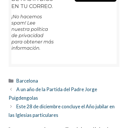
EN TU CORREO.
¡No hacemos
spam! Lee
nuestra política
de privacidad
para obtener más
información.
Categorías
Barcelona
A un año de la Partida del Padre Jorge
Puigdengolas
Este 28 de diciembre concluye el Año jubilar en
las Iglesias particulares