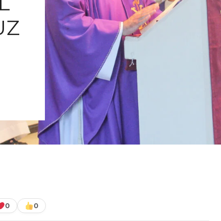
L
UZ
0
0