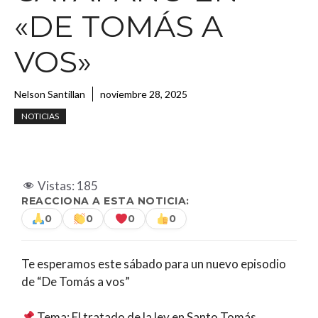
«DE TOMÁS A
VOS»
Nelson Santillan
noviembre 28, 2025
NOTICIAS
Vistas:
185
REACCIONA A ESTA NOTICIA:
0
0
0
0
Te esperamos este sábado para un nuevo episodio
de “De Tomás a vos”
Tema: El tratado de la ley en Santo Tomás