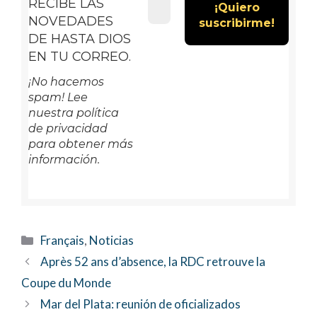
RECIBE LAS
NOVEDADES
DE HASTA DIOS
EN TU CORREO.
¡No hacemos
spam! Lee
nuestra política
de privacidad
para obtener más
información.
Categorías
Français
,
Noticias
Après 52 ans d’absence, la RDC retrouve la
Coupe du Monde
Mar del Plata: reunión de oficializados