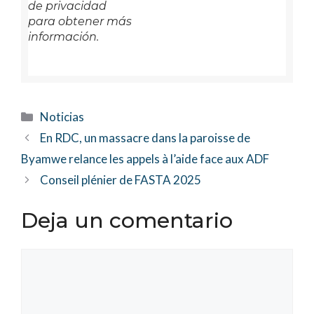
de privacidad
para obtener más
información.
Categorías
Noticias
En RDC, un massacre dans la paroisse de
Byamwe relance les appels à l’aide face aux ADF
Conseil plénier de FASTA 2025
Deja un comentario
Comentario