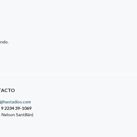
undo.
TACTO
o@hastadios.com
 9 2234 39-1069
: Nelson Santillán)