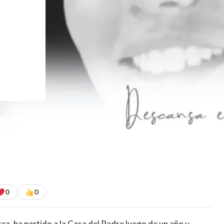
0
0
a, ha partido a la Casa del Padre luego de un año y