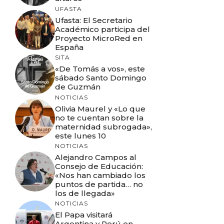
UFASTA
Ufasta: El Secretario
Académico participa del
Proyecto MicroRed en
España
SITA
«De Tomás a vos», este
sábado Santo Domingo
de Guzmán
NOTICIAS
Olivia Maurel y «Lo que
no te cuentan sobre la
maternidad subrogada»,
este lunes 10
NOTICIAS
Alejandro Campos al
Consejo de Educación:
«Nos han cambiado los
puntos de partida… no
los de llegada»
NOTICIAS
El Papa visitará
Argentina y Perú en