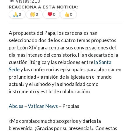
Vistas:
213
REACCIONA A ESTA NOTICIA:
0
0
0
0
A propuesta del Papa, los cardenales han
seleccionado dos de los cuatro temas propuestos
por León XIV para centrar sus conversaciones del
día más intenso del consistorio. Han descartado la
cuestión litúrgica y las relaciones entre
la Santa
Sede
y las conferencias episcopales para
abordar en
profundidad «la misión de la Iglesia en el mundo
actual» y el «sínodo y la sinodalidad como
instrumento y estilo de colaboración»
Abc.es
–
Vatican News
– Propias
«Me complace mucho acogerlos y darles la
bienvenida. ¡Gracias por su presencia!». Con estas