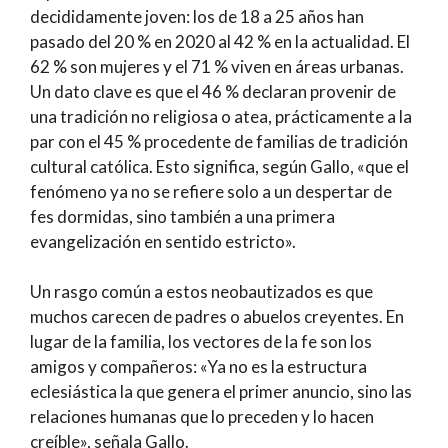
decididamente joven: los de 18 a 25 años han
pasado del 20 % en 2020 al 42 % en la actualidad. El
62 % son mujeres y el 71 % viven en áreas urbanas.
Un dato clave es que el 46 % declaran provenir de
una tradición no religiosa o atea, prácticamente a la
par con el 45 % procedente de familias de tradición
cultural católica. Esto significa, según Gallo, «que el
fenómeno ya no se refiere solo a un despertar de
fes dormidas, sino también a una primera
evangelización en sentido estricto».
Un rasgo común a estos neobautizados es que
muchos carecen de padres o abuelos creyentes. En
lugar de la familia, los vectores de la fe son los
amigos y compañeros: «Ya no es la estructura
eclesiástica la que genera el primer anuncio, sino las
relaciones humanas que lo preceden y lo hacen
creíble», señala Gallo.