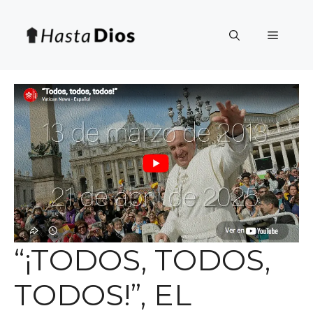
Saltar
al
Menú
contenido
“¡TODOS, TODOS,
TODOS!”, EL