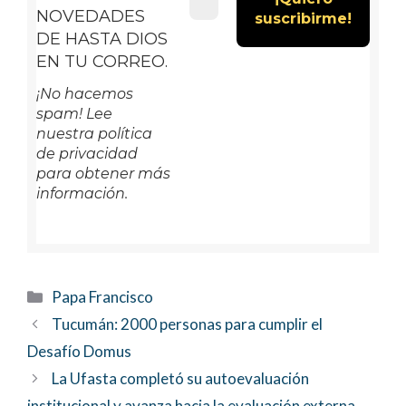
NOVEDADES
DE HASTA DIOS
EN TU CORREO.
¡No hacemos
spam! Lee
nuestra política
de privacidad
para obtener más
información.
Categorías
Papa Francisco
Tucumán: 2000 personas para cumplir el
Desafío Domus
La Ufasta completó su autoevaluación
institucional y avanza hacia la evaluación externa