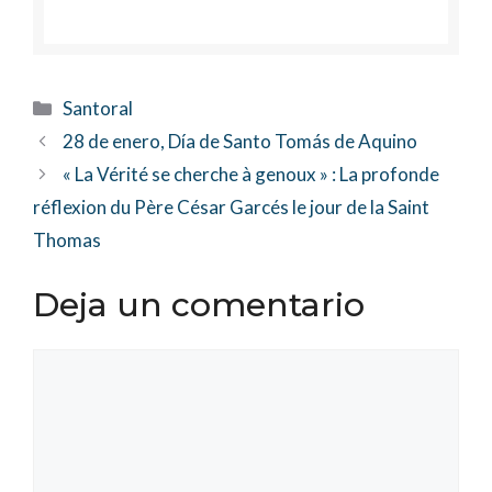
Categorías
Santoral
28 de enero, Día de Santo Tomás de Aquino
« La Vérité se cherche à genoux » : La profonde
réflexion du Père César Garcés le jour de la Saint
Thomas
Deja un comentario
Comentario