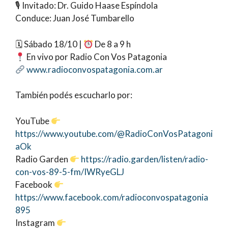
🎙 Invitado: Dr. Guido Haase Espíndola
Conduce: Juan José Tumbarello
🗓 Sábado 18/10 |
De 8 a 9 h
En vivo por Radio Con Vos Patagonia
www.radioconvospatagonia.com.ar
También podés escucharlo por:
YouTube
https://www.youtube.com/@RadioConVosPatagoni
aOk
Radio Garden
https://radio.garden/listen/radio-
con-vos-89-5-fm/IWRyeGLJ
Facebook
https://www.facebook.com/radioconvospatagonia
895
Instagram