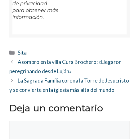
de privacidad
para obtener más
información.
Categorías
Sita
Asombro en la villa Cura Brochero: «Llegaron
peregrinando desde Luján»
La Sagrada Família corona la Torre de Jesucristo
y se convierte en la iglesia más alta del mundo
Deja un comentario
Comentario