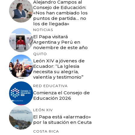
Alejandro Campos al
Consejo de Educación:
«Nos han cambiado los
puntos de partida… no
los de llegada»
NOTICIAS
El Papa visitará
Argentina y Perú en
noviembre de este año
QUITO
León XIV a jóvenes de
Ecuador: “La Iglesia
necesita su alegría,
valentía y testimonio”
RED EDUCATIVA
Comienza el Consejo de
Educación 2026
LEÓN XIV
El Papa está «alarmado»
por la situación en Ceuta
COSTA RICA