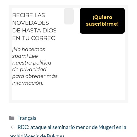
RECIBE LAS
NOVEDADES
DE HASTA DIOS
EN TU CORREO.
¡No hacemos
spam! Lee
nuestra política
de privacidad
para obtener más
información.
Categorías
Français
RDC: ataque al seminario menor de Mugeri en la
archidiócesis de Bukavu