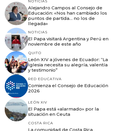
NOTICIAS
Alejandro Campos al Consejo de
Educación: «Nos han cambiado los
puntos de partida… no los de
llegada»
NOTICIAS
El Papa visitará Argentina y Perú en
noviembre de este año
QUITO
León XIV a jóvenes de Ecuador: “La
Iglesia necesita su alegría, valentía
y testimonio”
RED EDUCATIVA
Comienza el Consejo de Educación
2026
LEÓN XIV
El Papa está «alarmado» por la
situación en Ceuta
COSTA RICA
La comunidad de Costa Rica