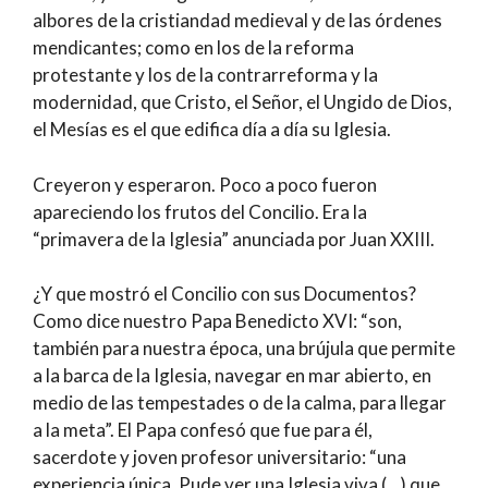
albores de la cristiandad medieval y de las órdenes
mendicantes; como en los de la reforma
protestante y los de la contrarreforma y la
modernidad, que Cristo, el Señor, el Ungido de Dios,
el Mesías es el que edifica día a día su Iglesia.
Creyeron y esperaron. Poco a poco fueron
apareciendo los frutos del Concilio. Era la
“primavera de la Iglesia” anunciada por Juan XXIII.
¿Y que mostró el Concilio con sus Documentos?
Como dice nuestro Papa Benedicto XVI: “son,
también para nuestra época, una brújula que permite
a la barca de la Iglesia, navegar en mar abierto, en
medio de las tempestades o de la calma, para llegar
a la meta”. El Papa confesó que fue para él,
sacerdote y joven profesor universitario: “una
experiencia única. Pude ver una Iglesia viva (…) que