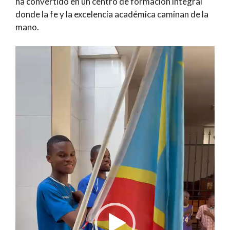
ha convertido en un centro de formación integral
donde la fe y la excelencia académica caminan de la
mano.
Reproductor
de
vídeo